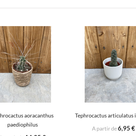
hrocactus aoracanthus
Tephrocactus articulatus 
paediophilus
6,95 €
A partir de