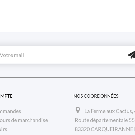
OMPTE
NOS COORDONNÉES
mmandes
La Ferme aux Cactus,
ours de marchandise
Route départementale 5
irs
83320 CARQUEIRANNE F