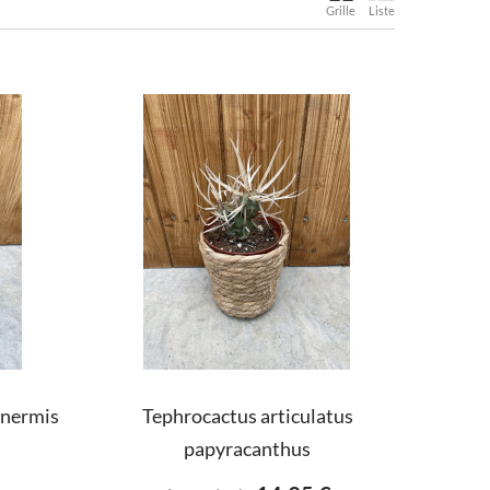
Grille
Liste
inermis
Tephrocactus articulatus
papyracanthus