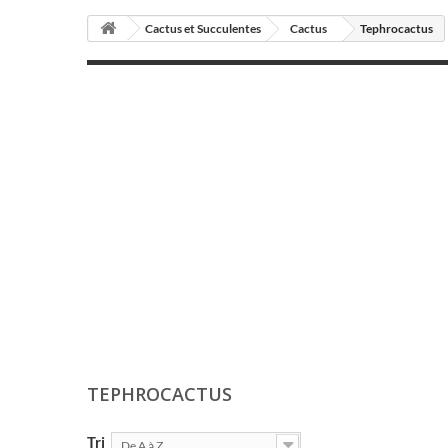
Cactus et Succulentes
Cactus
Tephrocactus
TEPHROCACTUS
Tri
De A à Z