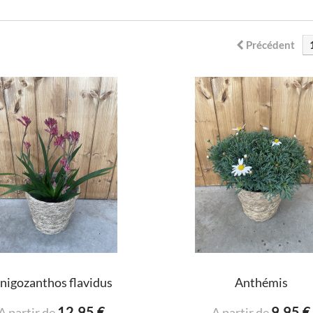
Précédent
nigozanthos flavidus
Anthémis
12,95 €
9,95 €
A partir de
A partir de