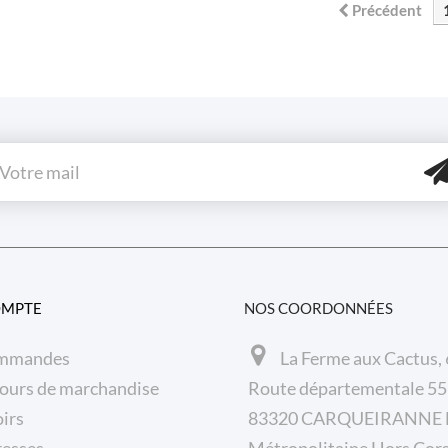
Précédent
OMPTE
NOS COORDONNÉES
mmandes
La Ferme aux Cactus,
ours de marchandise
Route départementale 5
irs
83320 CARQUEIRANNE F