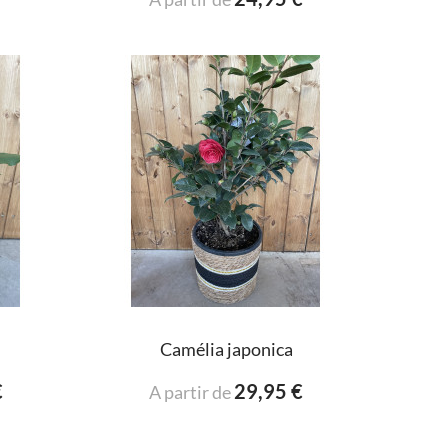
Camélia japonica
€
29,95 €
A partir de