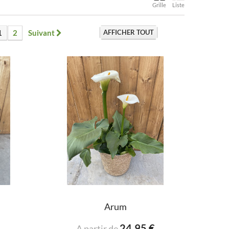
Grille
Liste
1
2
Suivant
AFFICHER TOUT
Arum
24,95 €
A partir de