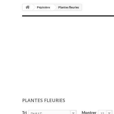
Pépinière
Plantes fleuries
PLANTES FLEURIES
Tri
Montrer
De A à Z
12