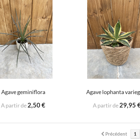
Agave geminiflora
Agave lophanta varieg
2,50 €
29,95 
A partir de
A partir de
Précédent
1