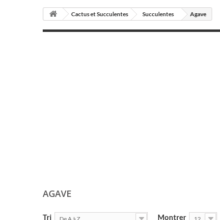
Cactus et Succulentes
Succulentes
Agave
AGAVE
Tri
Montrer
De A à Z
12