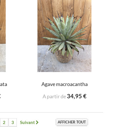
ata
Agave macroacantha
€
34,95 €
A partir de
2
3
Suivant
AFFICHER TOUT