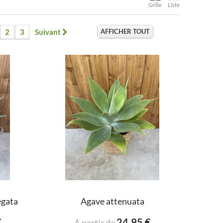
Grille
Liste
2
3
Suivant
AFFICHER TOUT
egata
Agave attenuata
€
24,95 €
A partir de