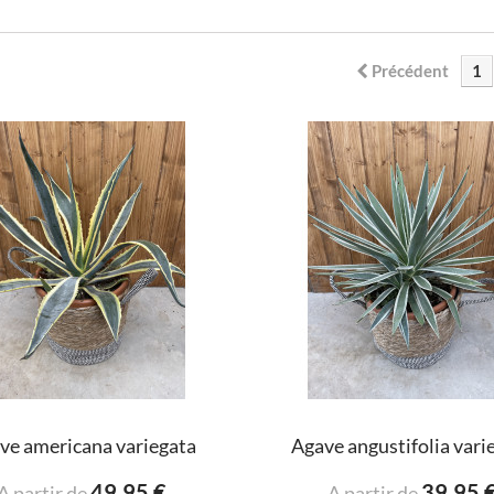
Précédent
1
ve americana variegata
Agave angustifolia vari
49,95 €
39,95 
A partir de
A partir de