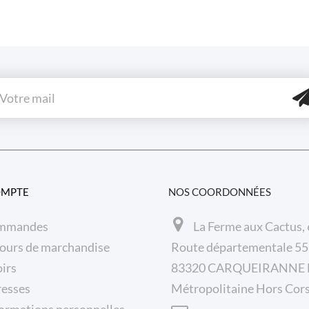
OMPTE
NOS COORDONNÉES
mmandes
La Ferme aux Cactus,
ours de marchandise
Route départementale 5
irs
83320 CARQUEIRANNE F
resses
Métropolitaine Hors Cor