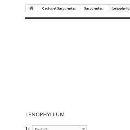
Cactus et Succulentes
Succulentes
Lenophyll
LENOPHYLLUM
Tri
De A à Z