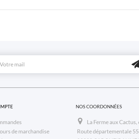
OMPTE
NOS COORDONNÉES
mmandes
La Ferme aux Cactus,
ours de marchandise
Route départementale 5