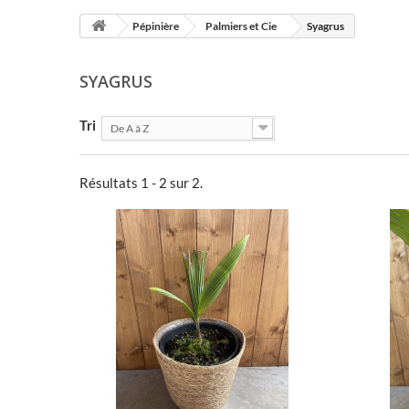
Pépinière
Palmiers et Cie
Syagrus
SYAGRUS
Tri
De A à Z
Résultats 1 - 2 sur 2.