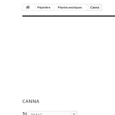
Pépinière
Plantes exotiques
Canna
CANNA
Tri
De A à Z