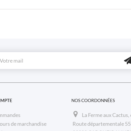
OMPTE
NOS COORDONNÉES
mmandes
La Ferme aux Cactus,
ours de marchandise
Route départementale 5