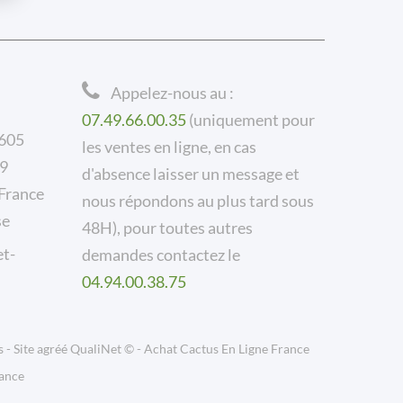
Appelez-nous au :
07.49.66.00.35
(uniquement pour
 605
les ventes en ligne, en cas
59
d'absence laisser un message et
rance
nous répondons au plus tard sous
se
48H), pour toutes autres
et-
demandes contactez le
04.94.00.38.75
s
-
Site
agréé
QualiNet ©
-
Achat Cactus En Ligne France
rance