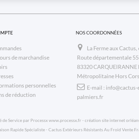
OMPTE
NOS COORDONNÉES
mmandes
La Ferme aux Cactus,
ours de marchandise
Route départementale 5
irs
83320 CARQUEIRANNE F
resses
Métropolitaine Hors Cor
ormations personnelles
E-mail :
info@cactus-
s de réduction
palmiers.fr
é de Service par Processx www.processx.fr -
création site internet orléan
aison Rapide Spécialiste
-
Cactus Extérieurs Résistants Au Froid Vente F