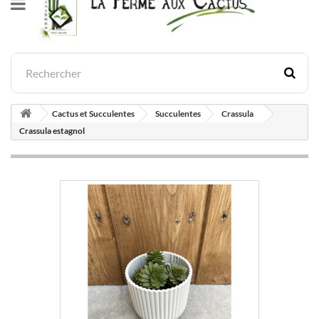
Cactus et Succulentes
Succulentes
Crassula
Crassula estagnol