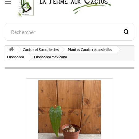
Cactus et Succulentes
Plantes Caudex et assimilés
Dioscorea
Dioscorea mexicana